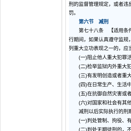
刑的监督管理规定，或者违
罚。
第六节 减刑
第七十八条 【适用条件
行期间，如果认真遵守监规
列重大立功表现之一的，应
(
)
一
阻止他人重大犯罪
(
)
二
检举监狱内外重大
(
)
三
有发明创造或者重
(
)
四
在日常生产、生活
(
)
五
在抗御自然灾害或
(
)
六
对国家和社会有其
减刑以后实际执行的刑期
(
)
一
判处管制、拘役、
(
)
二
判处无期徒刑的，