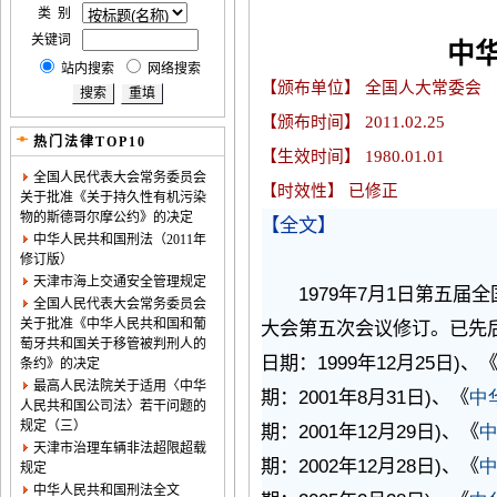
类 别
关键词
中
站内搜索
网络搜索
【颁布单位】 全国人大常委会
【颁布时间】
2011.02.25
热门法律TOP10
【生效时间】
1980.01.01
全国人民代表大会常务委员会
【时效性】 已修正
关于批准《关于持久性有机污染
物的斯德哥尔摩公约》的决定
【全文】
中华人民共和国刑法（2011年
修订版）
天津市海上交通安全管理规定
1979
7
1
年
月
日第五届全
全国人民代表大会常务委员会
关于批准《中华人民共和国和葡
大会第五次会议修订。已先
萄牙共和国关于移管被判刑人的
1999
12
25
)
日期：
年
月
日
、
条约》的决定
最高人民法院关于适用〈中华
2001
8
31
)
期：
年
月
日
、《
中
人民共和国公司法〉若干问题的
规定（三）
2001
12
29
)
期：
年
月
日
、《
天津市治理车辆非法超限超载
2002
12
28
)
期：
年
月
日
、《
规定
中华人民共和国刑法全文