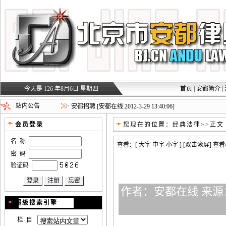
今天是 126 年8月6日 星期四
首页
|
安都简介
|
安都招聘
[安都在线 2012-3-29 13:46:54]
站内公告
安都招聘
[安都在线 2012-3-29 13:40:06]
您现在的位置：
经典法律
>>正文
会员登录
名 称
查看：[
大字
中字
小字
] [双击滚屏] 
密 码
验证码
作者：安都在线 来源：
超级搜索引擎
栏 目