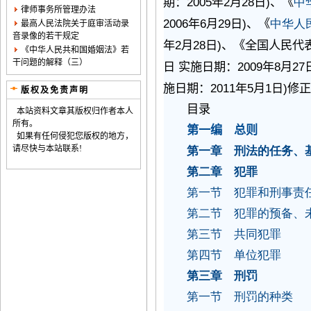
2005
2
28
)
期：
年
月
日
、《
中
律师事务所管理办法
2006
6
29
)
年
月
日
、《
中华人
最高人民法院关于庭审活动录
音录像的若干规定
2
28
)
年
月
日
、《全国人民代
《中华人民共和国婚姻法》若
干问题的解释（三）
2009
8
27
日
实施日期：
年
月
2011
5
1
)
施日期：
年
月
日
修
版权及免责声明
目录
本站资料文章其版权归作者本人
所有。
第一编 总则
如果有任何侵犯您版权的地方，
请尽快与本站联系!
第一章 刑法的任务、
第二章 犯罪
第一节 犯罪和刑事责
第二节 犯罪的预备、
第三节 共同犯罪
第四节 单位犯罪
第三章 刑罚
第一节 刑罚的种类