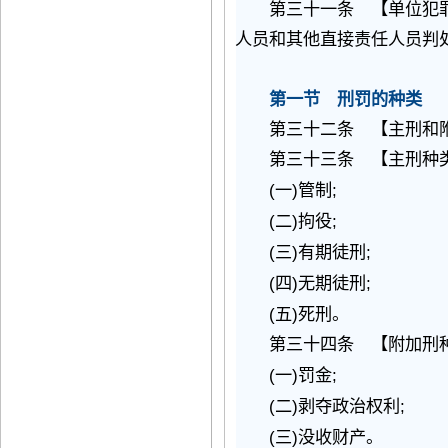
第三十一条 【单位犯罪
人员和其他直接责任人员判
第一节 刑罚的种类
第三十二条 【主刑和
第三十三条 【主刑种类
(
)
;
一
管制
(
)
;
二
拘役
(
)
;
三
有期徒刑
(
)
;
四
无期徒刑
(
)
五
死刑。
第三十四条 【附加刑种
(
)
;
一
罚金
(
)
;
二
剥夺政治权利
(
)
三
没收财产。